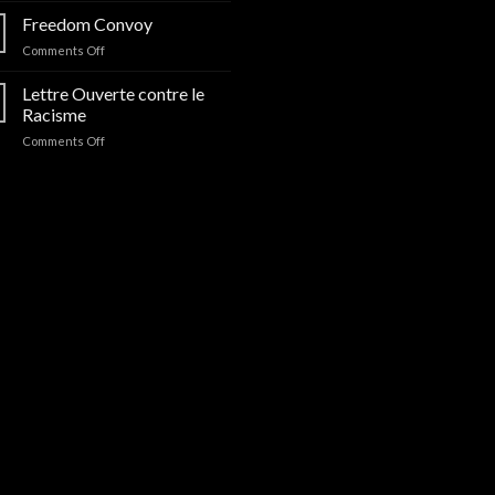
to
Freedom Convoy
disagree
on
Comments Off
Freedom
Convoy
Lettre Ouverte contre le
Racisme
on
Comments Off
Lettre
Ouverte
contre
le
Racisme