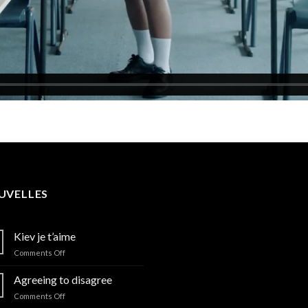
UVELLES
Kiev je t’aime
on
Comments Off
Kiev
je
Agreeing to disagree
t’aime
on
Comments Off
Agreeing